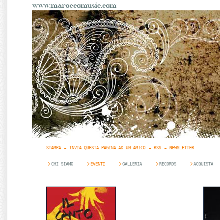
STAMPA
INVIA QUESTA PAGINA AD UN AMICO
RSS
NEWSLETTER
CHI SIAMO
EVENTI
GALLERIA
RECORDS
ACQUISTA