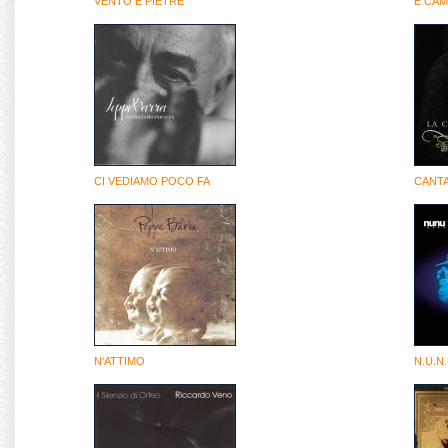
VENTO E PIETRE
E CAM
CI VEDIAMO POCO FA
CANTA
N'ATTIMO
N.U.N.