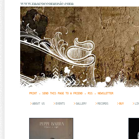
PRINT
SEND THIS PAGE TO A FRIEND
RSS
NEWSLETTER
ABOUT US
EVENTS
GALLERY
RECORDS
BUY
LI